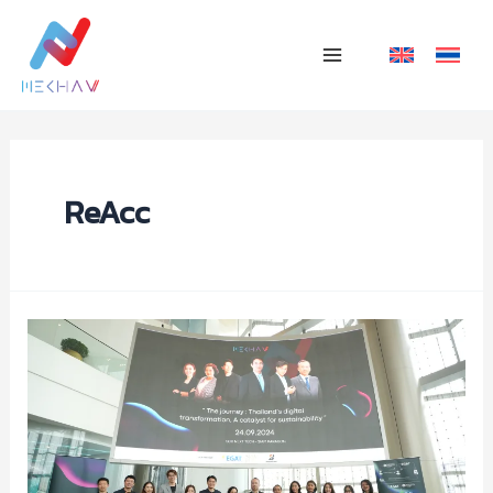
Skip
Main
to
Menu
content
ReAcc
เมฆา
วี
สตาร์ท
อัพ
เรือ
ธง