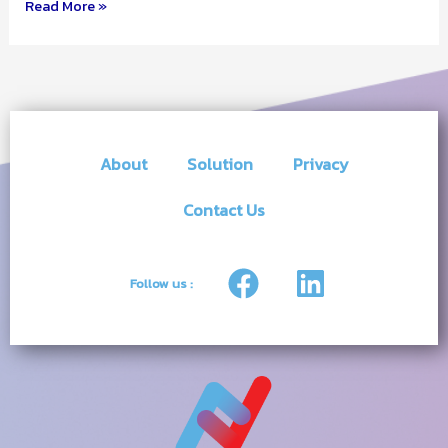
Read More »
เป้า
หมาย
Net
Zero
ด้วย
ดิจิทัล
About
Solution
Privacy
Contact Us
F
L
Follow us :
a
i
c
n
e
k
b
e
o
d