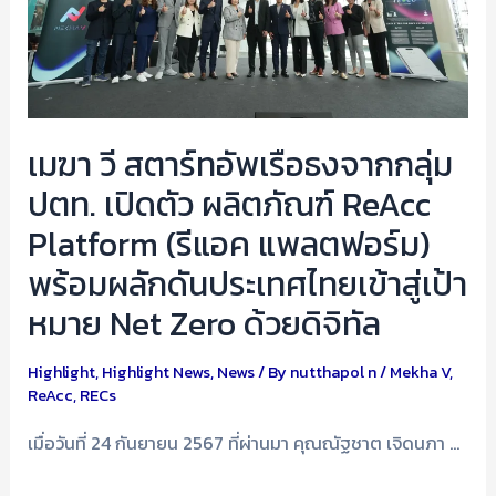
จาก
กลุ่ม
ปตท.
เปิด
ตัว
เมฆา วี สตาร์ทอัพเรือธงจากกลุ่ม
ผลิตภัณฑ์
ปตท. เปิดตัว ผลิตภัณฑ์ ReAcc
ReAcc
Platform
Platform (รีแอค แพลตฟอร์ม)
(รี
พร้อมผลักดันประเทศไทยเข้าสู่เป้า
แอค
หมาย Net Zero ด้วยดิจิทัล
แพลตฟอร์ม)
พร้อม
Highlight
,
Highlight News
,
News
/ By
nutthapol n
/
Mekha V
,
ผลัก
ReAcc
,
RECs
ดัน
ประเทศไทย
เมื่อวันที่ 24 กันยายน 2567 ที่ผ่านมา คุณณัฐชาต เจิดนภา …
เข้า
สู่